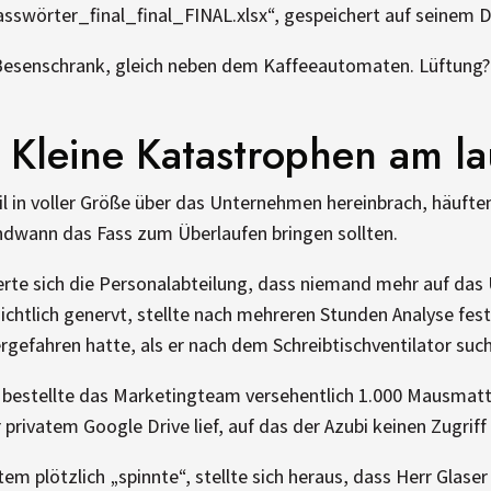
asswörter_final_final_FINAL.xlsx“, gespeichert auf seinem 
Besenschrank, gleich neben dem Kaffeeautomaten. Lüftung?
: Kleine Katastrophen am 
l in voller Größe über das Unternehmen hereinbrach, häuften
endwann das Fass zum Überlaufen bringen sollten.
te sich die Personalabteilung, dass niemand mehr auf das 
sichtlich genervt, stellte nach mehreren Stunden Analyse fest
rgefahren hatte, als er nach dem Schreibtischventilator such
l bestellte das Marketingteam versehentlich 1.000 Mausmat
 privatem Google Drive lief, auf das der Azubi keinen Zugriff
em plötzlich „spinnte“, stellte sich heraus, dass Herr Glas