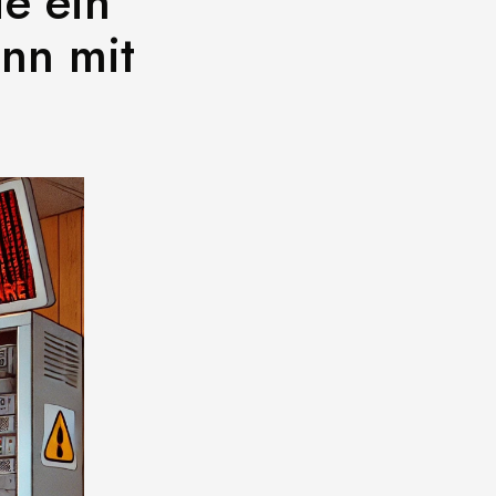
e ein
ann mit