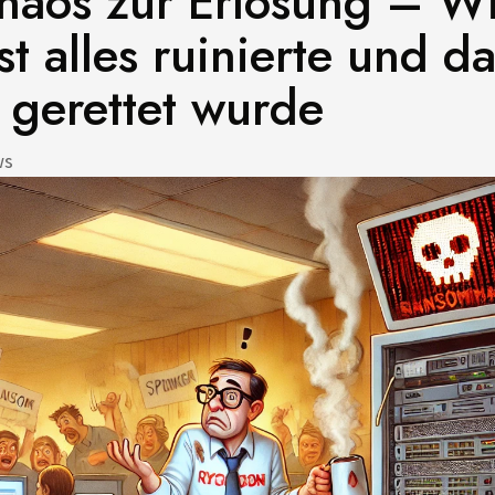
haos zur Erlösung – Wi
t alles ruinierte und d
gerettet wurde
ws