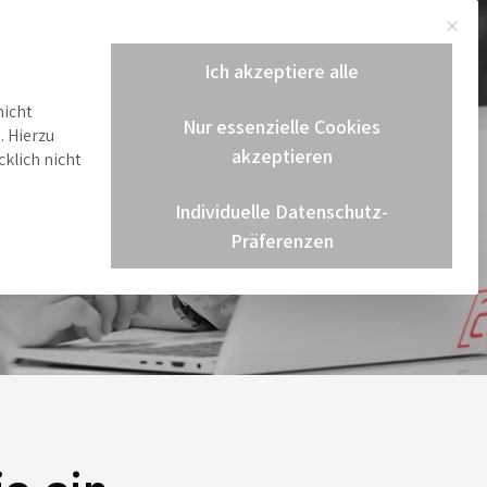
Mit di
gen
Karriere
Aktuelles
Kontakt
Ich akzeptiere alle
nicht
Nur essenzielle Cookies
. Hierzu
akzeptieren
klich nicht
Individuelle Datenschutz-
Präferenzen