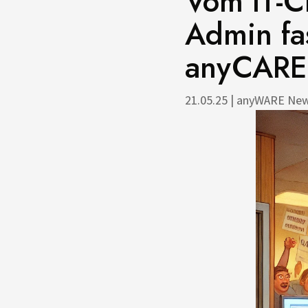
Vom IT-C
Admin fas
anyCARE 
21.05.25
|
anyWARE Ne