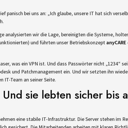
ief panisch bei uns an: „Ich glaube, unsere IT hat sich verse
h.
ge analysierten wir die Lage, bereinigten die Systeme, holt
unktionierten) und führten unser Betriebskonzept
anyCARE
laser, was ein VPN ist. Und dass Passwörter nicht „1234“ sei
esk und Patchmanagement ein. Und wir setzten ihn wieder i
n IT-Team an seiner Seite.
: Und sie lebten sicher bis 
ehmen eine stabile IT-Infrastruktur. Die Server stehen im R
lich gesichert. Die Mitarbeitenden arbeiten mit klaren Richtli