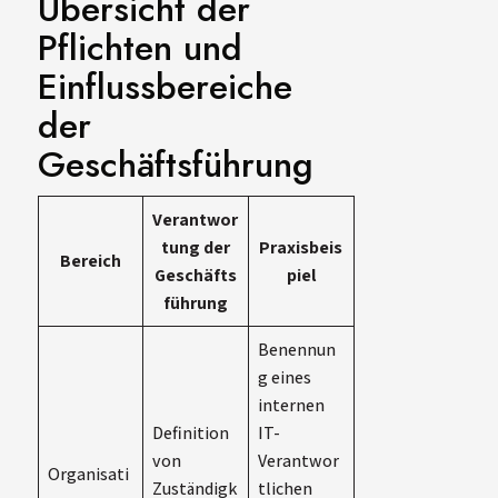
Übersicht der
Pflichten und
Einflussbereiche
der
Geschäftsführung
Verantwor
tung der
Praxisbeis
Bereich
Geschäfts
piel
führung
Benennun
g eines
internen
Definition
IT-
von
Verantwor
Organisati
Zuständigk
tlichen