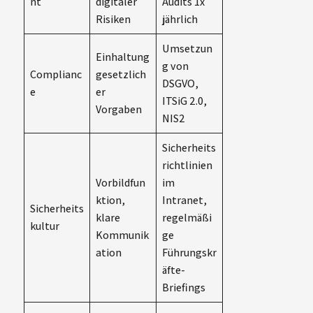
nt
digitaler
Audits 1x
Risiken
jährlich
Umsetzun
Einhaltung
g von
Complianc
gesetzlich
DSGVO,
e
er
ITSiG 2.0,
Vorgaben
NIS2
Sicherheits
richtlinien
Vorbildfun
im
ktion,
Intranet,
Sicherheits
klare
regelmäßi
kultur
Kommunik
ge
ation
Führungskr
äfte-
Briefings