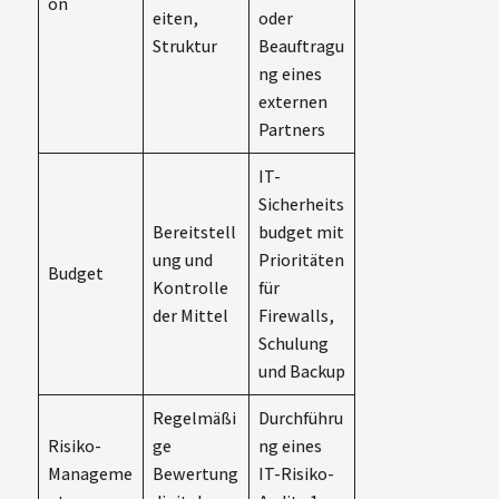
on
eiten,
oder
Struktur
Beauftragu
ng eines
externen
Partners
IT-
Sicherheits
Bereitstell
budget mit
ung und
Prioritäten
Budget
Kontrolle
für
der Mittel
Firewalls,
Schulung
und Backup
Regelmäßi
Durchführu
Risiko-
ge
ng eines
Manageme
Bewertung
IT-Risiko-