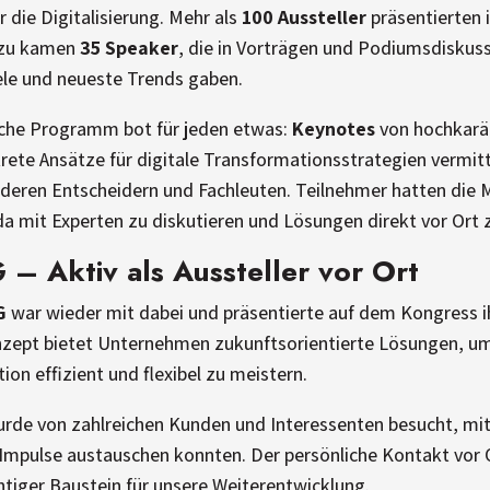
r die Digitalisierung. Mehr als
100 Aussteller
präsentierten 
azu kamen
35 Speaker
, die in Vorträgen und Podiumsdiskussi
ele und neueste Trends gaben.
che Programm bot für jeden etwas:
Keynotes
von hochkarä
krete Ansätze für digitale Transformationsstrategien vermit
deren Entscheidern und Fachleuten. Teilnehmer hatten die M
a mit Experten zu diskutieren und Lösungen direkt vor Ort 
 Aktiv als Aussteller vor Ort
G
war wieder mit dabei und präsentierte auf dem Kongress i
nzept bietet Unternehmen zukunftsorientierte Lösungen, u
ion effizient und flexibel zu meistern.
rde von zahlreichen Kunden und Interessenten besucht, mi
Impulse austauschen konnten. Der persönliche Kontakt vor O
htiger Baustein für unsere Weiterentwicklung.