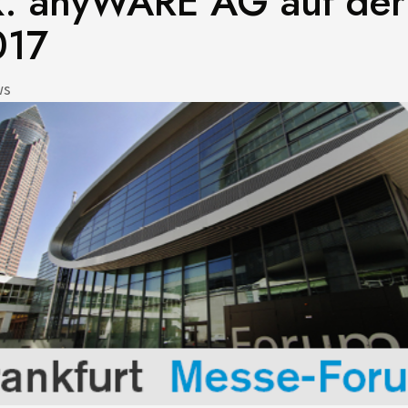
k: anyWARE AG auf der
017
ws