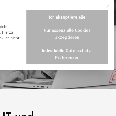
Mit di
gen
Karriere
Aktuelles
Kontakt
Ich akzeptiere alle
nicht
Nur essenzielle Cookies
. Hierzu
akzeptieren
klich nicht
Individuelle Datenschutz-
Präferenzen