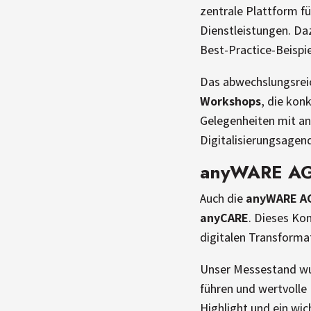
zentrale Plattform fü
Dienstleistungen. D
Best-Practice-Beispi
Das abwechslungsrei
Workshops
, die kon
Gelegenheiten mit an
Digitalisierungsagend
anyWARE AG –
Auch die
anyWARE A
anyCARE
. Dieses Ko
digitalen Transformat
Unser Messestand wu
führen und wertvolle 
Highlight und ein wic